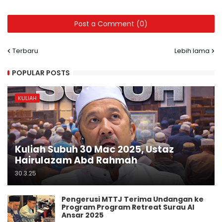
Post a Comment (0)
Terbaru
Lebih lama
POPULAR POSTS
KULIAH
Kuliah Subuh 30 Mac 2025, Ustaz
Hairulazam Abd Rahmah
30.3.25
Pengerusi MTTJ Terima Undangan ke
Program Program Retreat Surau Al
Ansar 2025