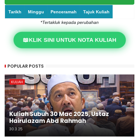
Tarikh
Minggu
Penceramah
Tajuk Kuliah
*
Tertakluk kepada perubahan
📖KLIK SINI UNTUK NOTA KULIAH
POPULAR POSTS
KULIAH
Kuliah Subuh 30 Mac 2025, Ustaz
Hairulazam Abd Rahmah
30.3.25