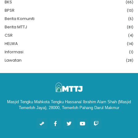
BKS
(65)
BPSR
(13)
Berita Komuniti
(5)
Berita MTTJ
(81)
CSR
(4)
HELWA
(14)
Informasi
(1)
Lawatan
(28)
Masjid Tengku Mahkota Tengku Hassanal Ibrahim Alam Shah (Masjid
Temerloh Jaya), 28000, Temerloh Pahang Darul Makmur